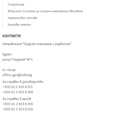
Структура
ВХОД към Система за сигурно електронно връчване
Нормативни актове
Банкова сметка
КОНТАКТИ
Направление "Градско планиране и развитие"
Адрес:
улица "Сердика" № 5.
Ел. поща:
office-gpr@sofia.bg
За справки в деловодство:
+359 (0) 2 923 8 221
+359 (0) 2 923 8 358
За справки в архив:
+359 (0) 2 923 8 256
+359 (0) 2 923 8 319