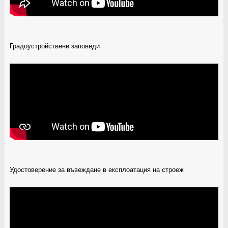
Градоустройствени заповеди
Удостоверение за въвеждане в експлоатация на строеж