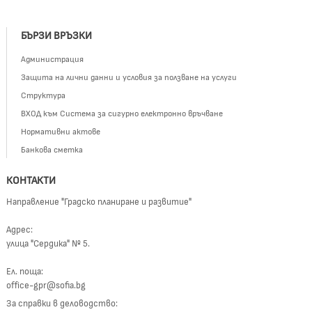
БЪРЗИ ВРЪЗКИ
Администрация
Защита на лични данни и условия за ползване на услуги
Структура
ВХОД към Система за сигурно електронно връчване
Нормативни актове
Банкова сметка
КОНТАКТИ
Направление "Градско планиране и развитие"
Адрес:
улица "Сердика" № 5.
Ел. поща:
office-gpr@sofia.bg
За справки в деловодство: