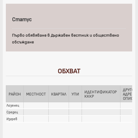
Статус
Първо обявяване в Държавен вестник и обществено
обсъждане
ОБХВАТ
ДРУГО 
ИДЕНТИФИКАТОР 
РАЙОН
МЕСТНОСТ
КВАРТАЛ
УПИ
АДРЕСН
КККР
ОПИСА
Лозенец
Средец
Изгрев