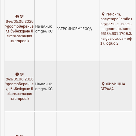
Ремонт,
№
преустройство и
844/05.08.2026
разделяне на офис
Удостоверение
Началник
"СТРОЙНОРМ" ЕООД
с идентификатор
за въвеждане в
отдел КС
68134.801.1709.3.3
експлоатация
на два офиса - офи
на строеж
1 и офис 2
№
843/05.08.2026
Удостоверение
Началник
ЖИЛИЩНА
за въвеждане в
отдел КС
СГРАДА
експлоатация
на строеж