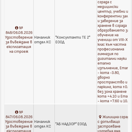
сграда с
медицински
център, учебни и
конферентни зали
и заведение за
хранене в сграда на
№
образованието за
848/06.08.2026
обучение на
Удостоверение
Началник
"Консултанти ТЕ 2"
ученици от VIII-XII
за въвеждане в
отдел КС
ЕООД
клас към частна
експлоатация
професионална
на строеж
гимназия по
дигитални науки -
етапно
изпълнение, Етап I
- кота -3.80,
дворно
пространство и
паркинг, кота ±0.0
без зона хранене и
кота +4.10 и Етап I
- кота +7.60 и 10.4
№
847/06.08.2026
Жилищна сграда
Удостоверение
Началник
с допълващо
"АБ НАДЗОР" ЕООД
за въвеждане в
отдел КС
застрояване
експлоатация
изгребна яма