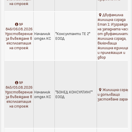
на строеж
Двуфамилна
жилищна сграда
№
Етап 1: Изграждане
846/06.08.2026
на западната част
Удостоверение
Началник
"Консултанти ТЕ 2"
от двуфамилната
за въвеждане в
отдел КС
ЕООД
жилищна сграда,
експлоатация
включваща
на строеж
жилищна единица 1
и прилежащия и
двор
№
845/05.08.2026
Жилищна сграда
Удостоверение
Началник
"БОНЕД КОНСУЛТИНГ"
и допълващо
за въвеждане в
отдел КС
ЕООД
застояване гараж
експлоатация
на строеж