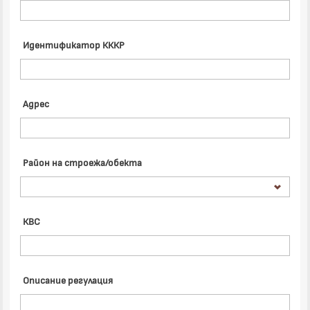
Идентификатор КККР
Адрес
Район на строежа/обекта
КВС
Описание регулация