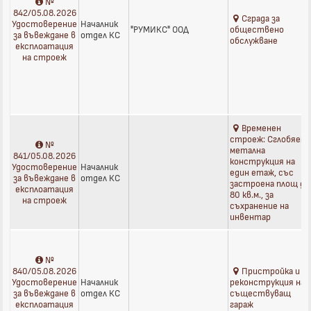
№
842/05.08.2026
Сграда за
Удостоверение
Началник
"РУМИКС" ООД
обществено
за въвеждане в
отдел КС
обслужване
експлоатация
на строеж
Временен
строеж: Сглобяема
№
метална
841/05.08.2026
конструкция на
Удостоверение
Началник
един етаж, със
за въвеждане в
отдел КС
застроена площ до
експлоатация
80 кв.м., за
на строеж
съхранение на
инвентар
№
840/05.08.2026
Пристройка и
Удостоверение
Началник
реконструкция на
за въвеждане в
отдел КС
съществуващ
експлоатация
гараж