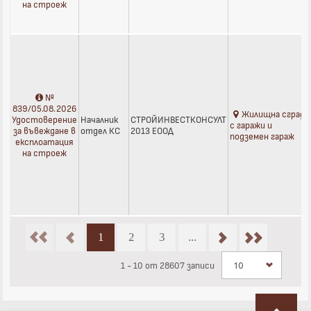
на строеж
№
839/05.08.2026
Жилищна сграда
Удостоверение
Началник
СТРОЙИНВЕСТКОНСУЛТ
с гаражи и
за въвеждане в
отдел КС
2013 ЕООД
подземен гараж
експлоатация
на строеж
1
2
3
...
1 - 10 от 28607 записи
10