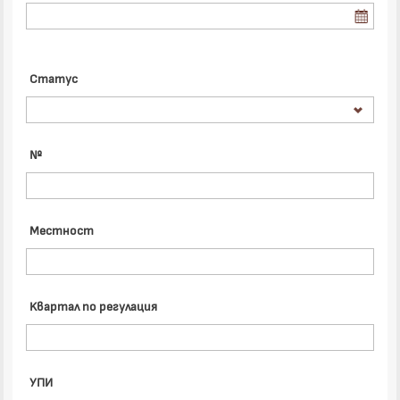
Статус
№
Местност
Kвартал по регулация
УПИ