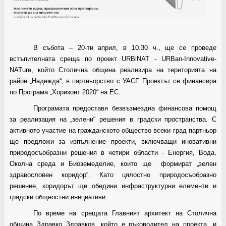
В събота – 20-ти април, в 10.30 ч., ще се проведе
встъпителната среща по проект URBiNAT - URBan-Innovative-
NATure, който Столична община реализира на територията на
район „Надежда“, в партньорство с УАСГ. Проектът се финансира
по Програма „Хоризонт 2020“ на ЕС.
Програмата предоставя безвъзмездна финансова помощ
за реализация на „зелени“ решения в градски пространства. С
активното участие на гражданското общество всеки град партньор
ще предложи за изпълнение проекти, включващи иновативни
природосъобразни решения в четири области - Енергия, Вода
,
Околна среда и Биоземеделие, които ще формират
„зелен
здравословен коридор“. Като цялостно природосъобразно
решение, коридорът ще обедини инфраструктурни елементи и
градски общностни инициативи.
По време на срещата Главният архитект на Столична
община Здравко Здравков, който е ръководител на проекта, и