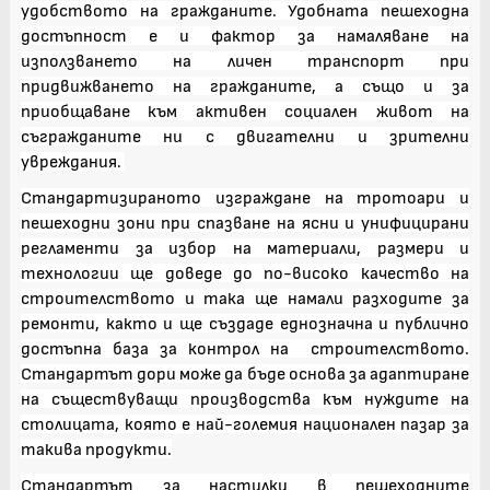
удобството на гражданите. Удобната пешеходна
достъпност е и фактор за намаляване на
използването на личен транспорт при
придвижването на гражданите, а също и за
приобщаване към активен социален живот на
съгражданите ни с двигателни и зрителни
увреждания.
Стандартизираното изграждане на тротоари и
пешеходни зони при спазване на ясни и унифицирани
регламенти за избор на материали, размери и
технологии ще доведе до по-високо качество на
строителството и така ще намали разходите за
ремонти, както и ще създаде еднозначна и публично
достъпна база за контрол на строителството.
Стандартът дори може да бъде основа за адаптиране
на съществуващи производства към нуждите на
столицата, която е най-големия национален пазар за
такива продукти.
Стандартът за настилки в пешеходните