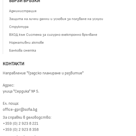
БЪРЗИ ВРЪЗКИ
Администрация
Защита на лични данни и условия за ползване на услуги
Структура
ВХОД към Система за сигурно електронно връчване
Нормативни актове
Банкова сметка
КОНТАКТИ
Направление "Градско планиране и развитие"
Адрес:
улица "Сердика" № 5.
Ел. поща:
office-gpr@sofia.bg
За справки в деловодство:
+359 (0) 2 923 8 221
+359 (0) 2 923 8 358