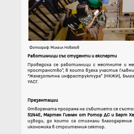
Фотограф: Михаил Новаков
Работилници със студенти и експерти
Проведоха се работилници с местните и меж
пространство”, в които взеха участие Главн
“Железопътна инфраструктура” (НКЖИ), Бълг
УАСГ.
Презентации
Отворената програма на събитието се състоя
51N4E, Мартен Гиелен от Ротор ДС и Берт Хе
изводи, до които са стигнали благодарение
икономика в строителния сектор.