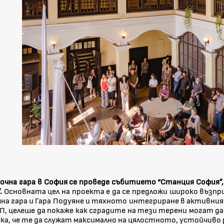
очна гара в София се проведе събитието “Станция София”
.
Основната цел на проекта е да се предложи широко възп
на гара и Гара Подуяне и тяхното интегриране в активния
П, целеше да покаже как сградите на тези терени могат да
а, че те да служат максимално на цялостното, устойчиво 