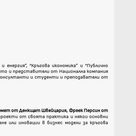
 енергия”, “Кръгова икономика” и “Публично
акто и представители от Национална компания
 консултанти и студенти и преподаватели от
емет от Денкщат Швейцария, Фреек Персин от
проекти от своята практика и някои основни
не или иновации в бизнес модели за кръгова