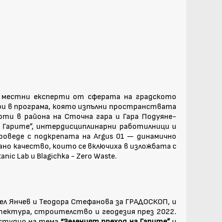
, местни експерти от сферата на градското
ри в програма, която изпълни пространствата
ти в района на Сточна гара и Гара Подуяне-
 Гарите”, интердисциплинарни работилници и
оведе с подкрепата на Argus 01 — динамично
но качество, които се включиха в изложбата с
c Lab и Blagichka - Zero Waste.
л Янчев и Теодора Стефанова за ГРАДОСКОП, и
тектура, строителство и геодезия през 2022.
 студио на тема
“Зеленият преход на Гарите”
и