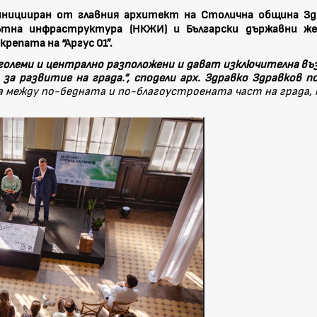
ницииран от главния архитект на Столична община Зд
ътна инфраструктура (НКЖИ) и Български държавни же
репата на “Аргус 01”.
а големи и централно разположени и дават изключителна в
а развитие на града.”, сподели арх. Здравко Здравков п
а между по-бедната и по-благоустроената част на града,