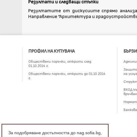
Резултати и следващи стъпки
Резултатите от дискусиите спрямо анализа
Направление “Архитектура и градоустройство”
ПРОФИЛ НА КУПУВАЧА
БЪРЗИ
Обществени поръчки, открити след
Админи
01.10.2014 г.
Защита 
Обществени поръчки, открити до 01.10.2014
на услу
г.
Структ
ВХОД къ
връчван
Нормат
Банков
За подобряване достъпността до nag.sofia.bg,