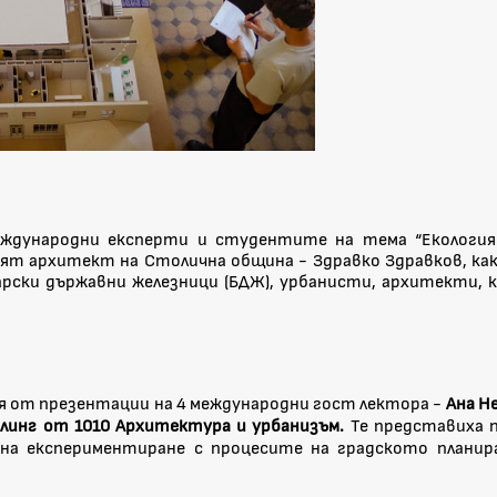
дународни експерти и студентите на тема “Екология и
ият архитект на Столична община - Здравко Здравков, к
арски държавни железници (БДЖ), урбанисти, архитекти,
 от презентации на 4 международни гост лектора -
Ана Н
линг от 1010 Архитектура и урбанизъм.
Те представиха 
 на експериментиране с процесите на градското планира