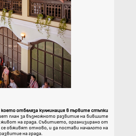
, което отбеляза кулминация в първите стъпки
риет план за възможното развитие на бившите
 живот на града. Събитието, организирано от
 се обживят отново, и да постави началото на
развитие на града.