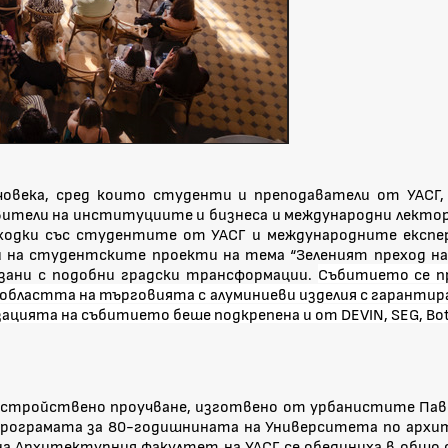
човека, сред които студенти и преподаватели от УАСГ
ители на институциите и бизнеса и международни лекто
зходки със студентите от УАСГ и международните експер
и на студентските проекти на тема “Зеленият преход на
зани с подобни градски трансформации.
Събитието се пр
 областта на търговията с алуминиеви изделия с гарантира
ията на събитието беше подкрепена и от DEVIN, SEG, Botani
оустройствено проучване, изготвено от урбанистите Паве
програмата за 80-годишнината на Университета по архи
а Архитектурния факултет на УАСГ се обединиха в общо