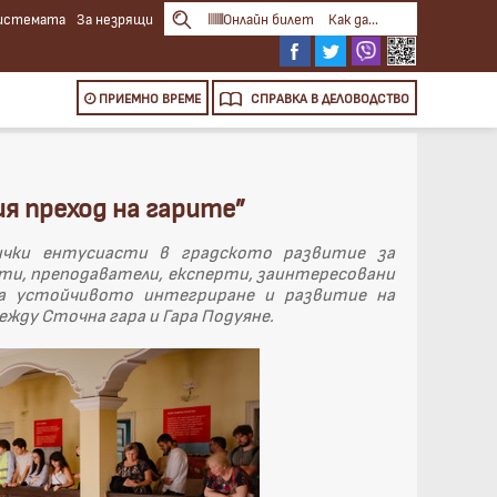
системата
За незрящи
Онлайн билет
Как да...
ПРИЕМНО ВРЕМЕ
СПРАВКА
В ДЕЛОВОДСТВО
я преход на гарите”
чки ентусиасти в градското развитие за
ти, преподаватели, експерти, заинтересовани
за устойчивото интегриране и развитие на
ду Сточна гара и Гара Подуяне.