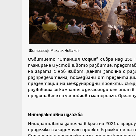
Фотограф: Михаил Новаков
Събитието “Станция София” събра над 150 
планиране и устойчивото развитие, представ
на гарата с нов живот. Денят започна с ра
разпределителна, последвани от презентаци
презентации на международни проекти, свър
развиваща се компания с дългогодишен опит в
представяне на устойчиви материали. Организац
Интерактивна изложба
Инициативата започна в края на 2021 с град
продължи с академичен проект в рамките на 
Студенти и преподаватели от пет катедри н