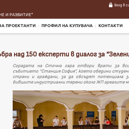
Вход
в 
Е И РАЗВИТИЕ"
ЗА ПРОЕКТАНТИ
ПРОФИЛ НА КУПУВАЧА
КОНТАКТИ
а над 150 експерти в диалог за “Зелени
Сградата на Сточна гара отвори врати за вси
събитието “Станция София”, което обедини студен
страни и граждани, за да обсъдят потенциала 
бившите индустриални терени около ЖП ареалите меж