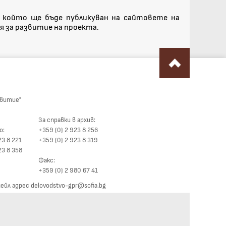
 който ще бъде публикуван на сайтовете на
 за развитие на проекта.
звитие"
За справки в архив:
о:
+359 (0) 2 923 8 256
23 8 221
+359 (0) 2 923 8 319
23 8 358
Факс:
+359 (0) 2 980 67 41
йл адрес delovodstvo-gpr@sofia.bg