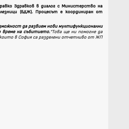
равко Здравков в диалог с Министерство на
лезници (БДЖ). Процесът е координиран от
ъзможност да развием нови мултифункционални
о време на събитието.
“Това ще ни помогне да
 които в София са разделени отчетливо от ЖП