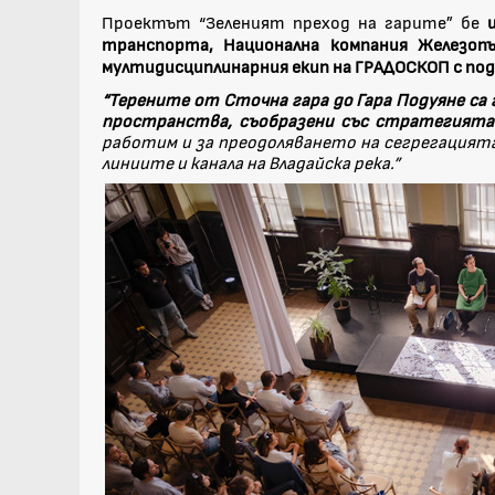
Проектът “Зеленият преход на гарите” бе
и
транспорта, Национална компания Железоп
мултидисциплинарния екип на ГРАДОСКОП с подк
“Терените от Сточна гара до Гара Подуяне с
пространства, съобразени със стратегията з
работим и за преодоляването на сегрегацият
линиите и канала на Владайска река.”