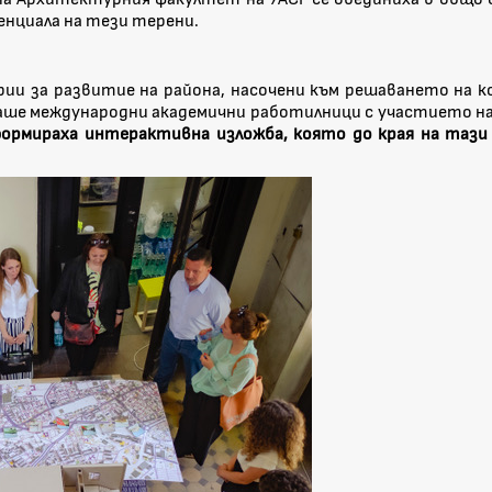
енциала на тези терени.
ии за развитие на района, насочени към решаването на к
еждународни академични работилници с участието на ETH Zü
мираха интерактивна изложба, която до края на тази се