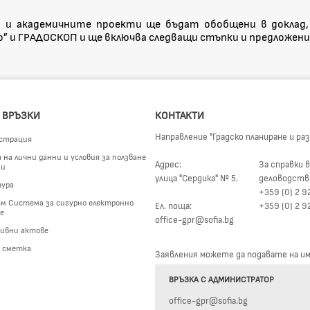
 и академичните проекти ще бъдат обобщени в доклад,
 и ГРАДОСКОП и ще включва следващи стъпки и предложения
 ВРЪЗКИ
КОНТАКТИ
Направление "Градско планиране и ра
страция
на лични данни и условия за ползване
Адрес:
За справки в
ги
улица "Сердика" № 5.
деловодств
ура
+359 (0) 2 9
м Система за сигурно електронно
Ел. поща:
+359 (0) 2 9
е
office-gpr@sofia.bg
ивни актове
а сметка
Заявления можете да подавате на име
ВРЪЗКА С АДМИНИСТРАТОР
office-gpr@sofia.bg