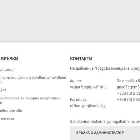
 ВРЪЗКИ
КОНТАКТИ
Направление "Градско планиране и ра
страция
на лични данни и условия за ползване
Адрес:
За справки в
ги
улица "Сердика" № 5.
деловодств
ура
+359 (0) 2 9
м Система за сигурно електронно
Ел. поща:
+359 (0) 2 9
е
office-gpr@sofia.bg
ивни актове
а сметка
Заявления можете да подавате на име
ВРЪЗКА С АДМИНИСТРАТОР