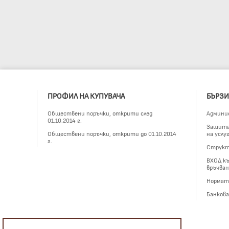
ПРОФИЛ НА КУПУВАЧА
БЪРЗИ
Обществени поръчки, открити след
Админи
01.10.2014 г.
Защита 
Обществени поръчки, открити до 01.10.2014
на услу
г.
Структ
ВХОД къ
връчван
Нормат
Банков