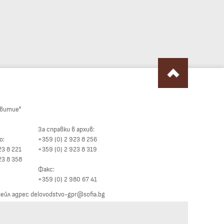
звитие"
За справки в архив:
о:
+359 (0) 2 923 8 256
23 8 221
+359 (0) 2 923 8 319
23 8 358
Факс:
+359 (0) 2 980 67 41
йл адрес delovodstvo-gpr@sofia.bg