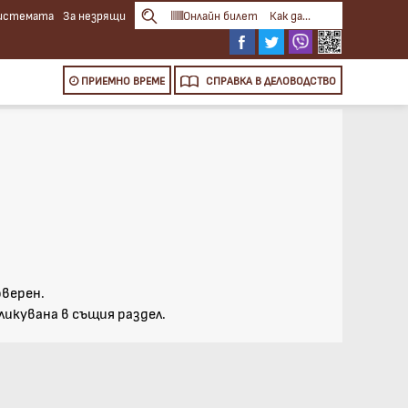
системата
За незрящи
Онлайн билет
Как да...
ПРИЕМНО ВРЕМЕ
СПРАВКА
В ДЕЛОВОДСТВО
оверен.
икувана в същия раздел.