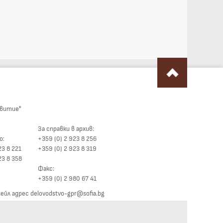
звитие"
За справки в архив:
о:
+359 (0) 2 923 8 256
23 8 221
+359 (0) 2 923 8 319
23 8 358
Факс:
+359 (0) 2 980 67 41
йл адрес delovodstvo-gpr@sofia.bg