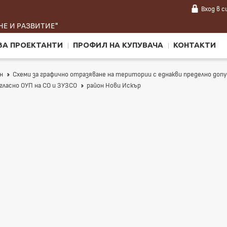
Вход
в 
Е И РАЗВИТИЕ"
ЗА ПРОЕКТАНТИ
ПРОФИЛ НА КУПУВАЧА
КОНТАКТИ
н
Схеми за графично отразяване на територии с еднакви пределно д
гласно ОУП на СО и ЗУЗСО
район Нови Искър