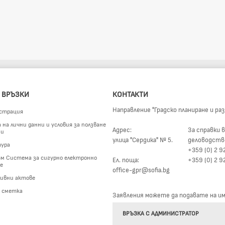
 ВРЪЗКИ
КОНТАКТИ
Направление "Градско планиране и ра
страция
на лични данни и условия за ползване
Адрес:
За справки в
ги
улица "Сердика" № 5.
деловодств
ура
+359 (0) 2 9
м Система за сигурно електронно
Ел. поща:
+359 (0) 2 9
е
office-gpr@sofia.bg
ивни актове
а сметка
Заявления можете да подавате на име
ВРЪЗКА С АДМИНИСТРАТОР