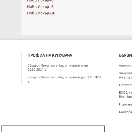
Нови Искър-9
Нови Искър-10
ПРОФИЛ НА КУПУВАЧА
БЪРЗИ
Обществени поръчки, открити след
Админи
01.10.2014 г.
Защита 
Обществени поръчки, открити до 01.10.2014
на услу
г.
Структ
ВХОД къ
връчван
Нормат
Банков