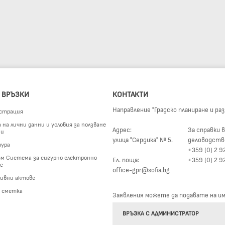
 ВРЪЗКИ
КОНТАКТИ
Направление "Градско планиране и ра
страция
на лични данни и условия за ползване
Адрес:
За справки в
ги
улица "Сердика" № 5.
деловодств
ура
+359 (0) 2 9
м Система за сигурно електронно
Ел. поща:
+359 (0) 2 9
е
office-gpr@sofia.bg
ивни актове
а сметка
Заявления можете да подавате на име
ВРЪЗКА С АДМИНИСТРАТОР