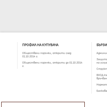
ПРОФИЛ НА КУПУВАЧА
БЪРЗИ
Обществени поръчки, открити след
Админи
01.10.2014 г.
Защита 
Обществени поръчки, открити до 01.10.2014
на услу
г.
Структ
ВХОД къ
връчван
Нормат
Банков