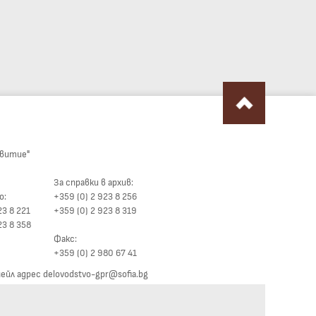
звитие"
За справки в архив:
о:
+359 (0) 2 923 8 256
23 8 221
+359 (0) 2 923 8 319
23 8 358
Факс:
+359 (0) 2 980 67 41
йл адрес delovodstvo-gpr@sofia.bg