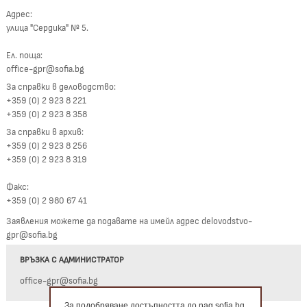
Адрес:
улица "Сердика" № 5.
Ел. поща:
office-gpr@sofia.bg
За справки в деловодство:
+359 (0) 2 923 8 221
+359 (0) 2 923 8 358
За справки в архив:
+359 (0) 2 923 8 256
+359 (0) 2 923 8 319
Факс:
+359 (0) 2 980 67 41
Заявления можете да подавате на имейл адрес delovodstvo-
gpr@sofia.bg
ВРЪЗКА С АДМИНИСТРАТОР
office-gpr@sofia.bg
За подобряване достъпността до nag.sofia.bg,