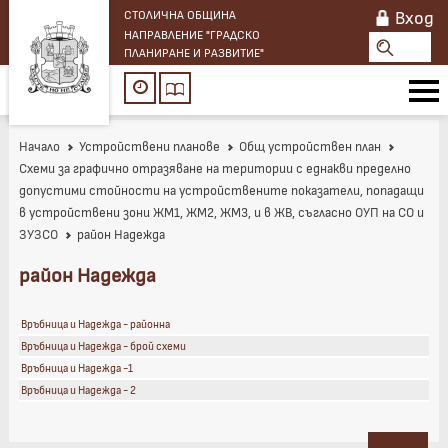
Вход
СТОЛИЧНА ОБЩИНА
НАПРАВЛЕНИЕ "ГРАДСКО
ПЛАНИРАНЕ И РАЗВИТИЕ"
Начало
Устройствени планове
Общ устройствен план
Схеми за графично отразяване на територии с еднакви пределно
допустими стойности на устройствените показатели, попадащи
в устройствени зони ЖМ1, ЖМ2, ЖМ3, и в ЖВ, съгласно ОУП на СО и
ЗУЗСО
район Надежда
район Надежда
Връбница и Надежда - районна
Връбница и Надежда - брой схеми
Връбница и Надежда -1
Връбница и Надежда - 2