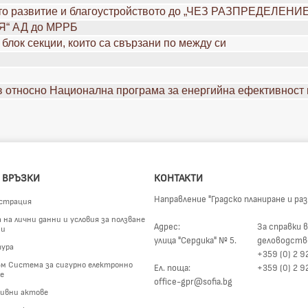
ото развитие и благоустройството до „ЧЕЗ РАЗПРЕДЕЛЕН
Я“ АД до МРРБ
блок секции, които са свързани по между си
 относно Национална програма за енергийна ефективност
 ВРЪЗКИ
КОНТАКТИ
Направление "Градско планиране и ра
страция
на лични данни и условия за ползване
Адрес:
За справки в
ги
улица "Сердика" № 5.
деловодств
ура
+359 (0) 2 9
м Система за сигурно електронно
Ел. поща:
+359 (0) 2 9
е
office-gpr@sofia.bg
ивни актове