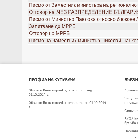
Писмо от Заместник министъра на регионалн
Отговор на „ЧЕЗ РАЗПРЕДЕЛЕНИЕ БЪЛГАРИ
Писмо от Министър Павлова относно блокове / 
Запитване до МРРБ
Отговор на МРРБ
Писмо на Заместник-министър Николай Нанков
ПРОФИЛ НА КУПУВАЧА
БЪРЗИ
Обществени поръчки, открити след
Админи
01.10.2014 г.
Защита 
Обществени поръчки, открити до 01.10.2014
на услу
г.
Структ
ВХОД къ
връчван
Нормат