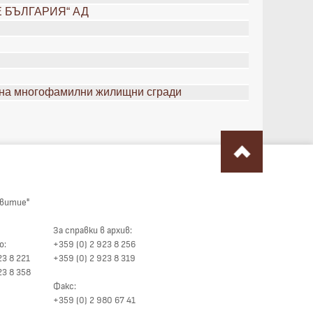
ИЕ БЪЛГАРИЯ“ АД
 на многофамилни жилищни сгради
звитие"
За справки в архив:
о:
+359 (0) 2 923 8 256
23 8 221
+359 (0) 2 923 8 319
23 8 358
Факс:
+359 (0) 2 980 67 41