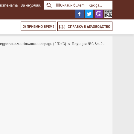
системата
За незрящи
Онлайн билет
Как да...
ПРИЕМНО ВРЕМЕ
СПРАВКА
В ДЕЛОВОДСТВО
а едропанелни жилищни сгради (ЕПЖС)
Позиция №3 Бс-2-