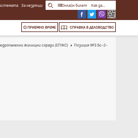
системата
За незрящи
Онлайн билет
Как да...
ПРИЕМНО ВРЕМЕ
СПРАВКА
В ДЕЛОВОДСТВО
а едропанелни жилищни сгради (ЕПЖС)
Позиция №3 Бс-2-