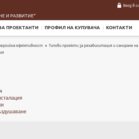
Вход
в 
Е И РАЗВИТИЕ"
ЗА ПРОЕКТАНТИ
ПРОФИЛ НА КУПУВАЧА
КОНТАКТИ
енергийна ефективност
Типови проекти за рехабилитация и саниране н
ия
я
нсталация
ки
звъздушаване