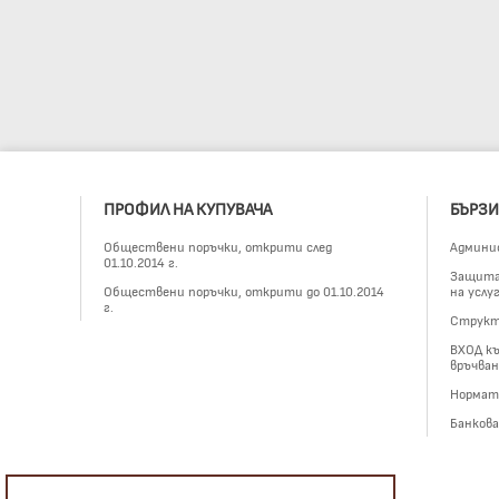
ПРОФИЛ НА КУПУВАЧА
БЪРЗИ
Обществени поръчки, открити след
Админи
01.10.2014 г.
Защита 
Обществени поръчки, открити до 01.10.2014
на услу
г.
Структ
ВХОД къ
връчван
Нормат
Банков