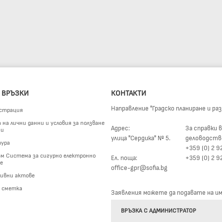
 ВРЪЗКИ
КОНТАКТИ
Направление "Градско планиране и ра
страция
на лични данни и условия за ползване
Адрес:
За справки в
ги
улица "Сердика" № 5.
деловодств
ура
+359 (0) 2 9
м Система за сигурно електронно
Ел. поща:
+359 (0) 2 9
е
office-gpr@sofia.bg
ивни актове
а сметка
Заявления можете да подавате на име
ВРЪЗКА С АДМИНИСТРАТОР