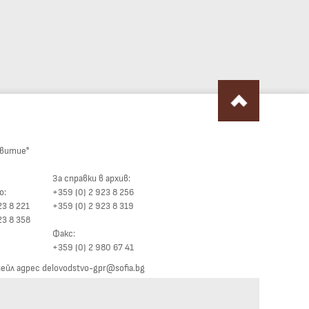
звитие"
За справки в архив:
о:
+359 (0) 2 923 8 256
23 8 221
+359 (0) 2 923 8 319
23 8 358
Факс:
+359 (0) 2 980 67 41
йл адрес delovodstvo-gpr@sofia.bg