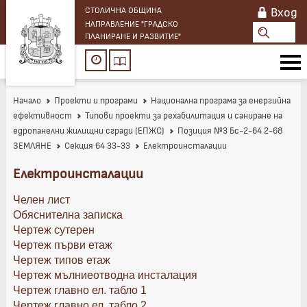
Вход
СТОЛИЧНА ОБЩИНА
НАПРАВЛЕНИЕ "ГРАДСКО
ПЛАНИРАНЕ И РАЗВИТИЕ"
Начало
Проекти и програми
Национална програма за енергийна
ефективност
Типови проекти за рехабилитация и саниране на
едропанелни жилищни сгради (ЕПЖС)
Позиция №3 Бс-2-64 2-68
ЗЕМЛЯНЕ
Секция 64 33-33
Електроинсталации
Електроинсталации
Челен лист
Обяснителна записка
Чертеж сутерен
Чертеж първи етаж
Чертеж типов етаж
Чертеж мълниеотводна инсталация
Чертеж главно ел. табло 1
Чертеж главно ел. табло 2