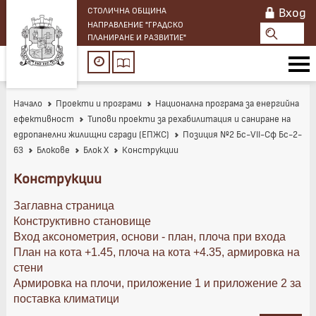
Вход
СТОЛИЧНА ОБЩИНА
НАПРАВЛЕНИЕ "ГРАДСКО
ПЛАНИРАНЕ И РАЗВИТИЕ"
Начало
Проекти и програми
Национална програма за енергийна
ефективност
Типови проекти за рехабилитация и саниране на
едропанелни жилищни сгради (ЕПЖС)
Позиция №2 Бс-VII-Сф Бс-2-
63
Блокове
Блок X
Конструкции
Конструкции
Заглавна страница
Конструктивно становище
Вход аксонометрия, основи - план, плоча при входа
План на кота +1.45, плоча на кота +4.35, армировка на
стени
Армировка на плочи, приложение 1 и приложение 2 за
поставка климатици