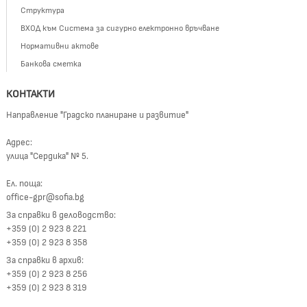
Структура
ВХОД към Система за сигурно електронно връчване
Нормативни актове
Банкова сметка
КОНТАКТИ
Направление "Градско планиране и развитие"
Адрес:
улица "Сердика" № 5.
Ел. поща:
office-gpr@sofia.bg
За справки в деловодство:
+359 (0) 2 923 8 221
+359 (0) 2 923 8 358
За справки в архив:
+359 (0) 2 923 8 256
+359 (0) 2 923 8 319