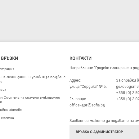
 ВРЪЗКИ
КОНТАКТИ
Направление "Градско планиране и ра
страция
на лични данни и условия за ползване
Адрес:
За справки в
ги
улица "Сердика" № 5.
деловодств
ура
+359 (0) 2 9
м Система за сигурно електронно
Ел. поща:
+359 (0) 2 9
е
office-gpr@sofia.bg
ивни актове
а сметка
Заявления можете да подавате на име
ВРЪЗКА С АДМИНИСТРАТОР