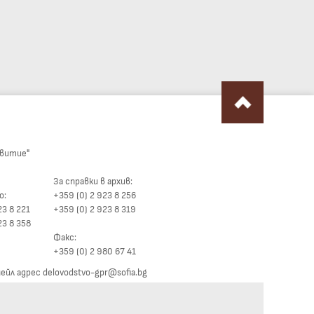
звитие"
За справки в архив:
о:
+359 (0) 2 923 8 256
23 8 221
+359 (0) 2 923 8 319
23 8 358
Факс:
+359 (0) 2 980 67 41
йл адрес delovodstvo-gpr@sofia.bg