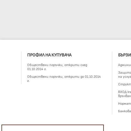
ПРОФИЛ НА КУПУВАЧА
БЪРЗИ
Обществени поръчки, открити след
Админи
01.10.2014 г.
Защита 
Обществени поръчки, открити до 01.10.2014
на услу
г.
Структ
ВХОД къ
връчван
Нормат
Банков