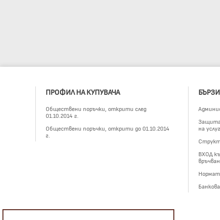
ПРОФИЛ НА КУПУВАЧА
БЪРЗИ
Обществени поръчки, открити след
Админи
01.10.2014 г.
Защита 
Обществени поръчки, открити до 01.10.2014
на услу
г.
Структ
ВХОД къ
връчван
Нормат
Банков