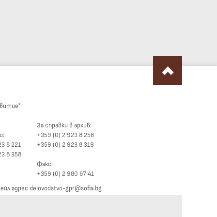
звитие"
За справки в архив:
о:
+359 (0) 2 923 8 256
23 8 221
+359 (0) 2 923 8 319
23 8 358
Факс:
+359 (0) 2 980 67 41
йл адрес delovodstvo-gpr@sofia.bg