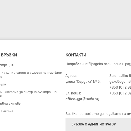
 ВРЪЗКИ
КОНТАКТИ
Направление "Градско планиране и ра
страция
на лични данни и условия за ползване
Адрес:
За справки в
ги
улица "Сердика" № 5.
деловодств
ура
+359 (0) 2 9
м Система за сигурно електронно
Ел. поща:
+359 (0) 2 9
е
office-gpr@sofia.bg
ивни актове
а сметка
Заявления можете да подавате на име
ВРЪЗКА С АДМИНИСТРАТОР