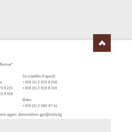
звитие"
За справки в архив:
о:
+359 (0) 2 923 8 256
23 8 221
+359 (0) 2 923 8 319
23 8 358
Факс:
+359 (0) 2 980 67 41
йл адрес delovodstvo-gpr@sofia.bg