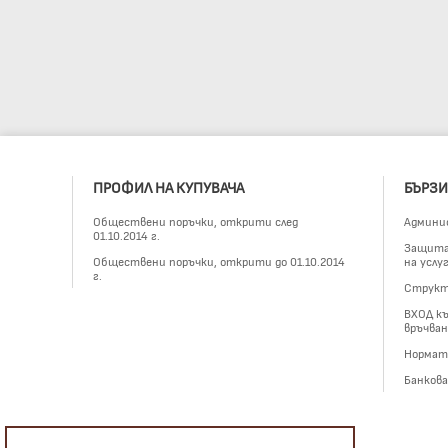
ПРОФИЛ НА КУПУВАЧА
БЪРЗИ
Обществени поръчки, открити след
Админи
01.10.2014 г.
Защита 
Обществени поръчки, открити до 01.10.2014
на услу
г.
Структ
ВХОД къ
връчван
Нормат
Банков