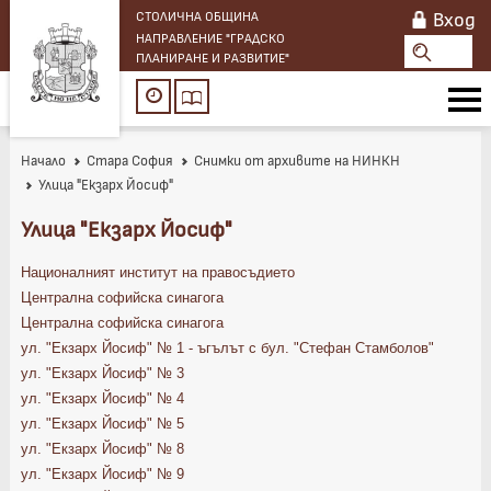
Вход
СТОЛИЧНА ОБЩИНА
НАПРАВЛЕНИЕ "ГРАДСКО
ПЛАНИРАНЕ И РАЗВИТИЕ"
Начало
Стара София
Снимки от архивите на НИНКН
Улица "Екзарх Йосиф"
Улица "Екзарх Йосиф"
Националният институт на правосъдието
Централна софийска синагога
Централна софийска синагога
ул. "Екзарх Йосиф" № 1 - ъгълът с бул. "Стефан Стамболов"
ул. "Екзарх Йосиф" № 3
ул. "Екзарх Йосиф" № 4
ул. "Екзарх Йосиф" № 5
ул. "Екзарх Йосиф" № 8
ул. "Екзарх Йосиф" № 9