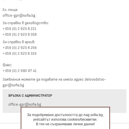
Ел. поща:
office-gpr@sofia.bg
За справки в деловодство:
+359 (0) 2 923 8 221
+359 (0) 2 923 8 358
За справки в архив:
+359 (0) 2 923 8 256
+359 (0) 2 923 8 319
Факс:
+359 (0) 2 980 67 41
Заявления можете да подавате на имейл адрес delovodstvo-
gpr@sofia.bg
ВРЪЗКА С АДМИНИСТРАТОР
office-gpr@sofia.bg
За подобряване достъпността до nag.sofia.bg,
уебсайтът използва cookies/бисквитки.
В тях не съхраняваме лични данни!