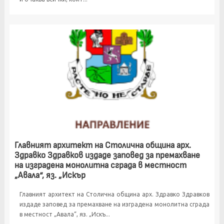
Главният архитект на Столична община арх.
Здравко Здравков издаде заповед за премахване
на изградена монолитна сграда в местност
„Авала“, яз. „Искър
Главният архитект на Столична община арх. Здравко Здравков
издаде заповед за премахване на изградена монолитна сграда
в местност „Авала“, яз. „Искъ...