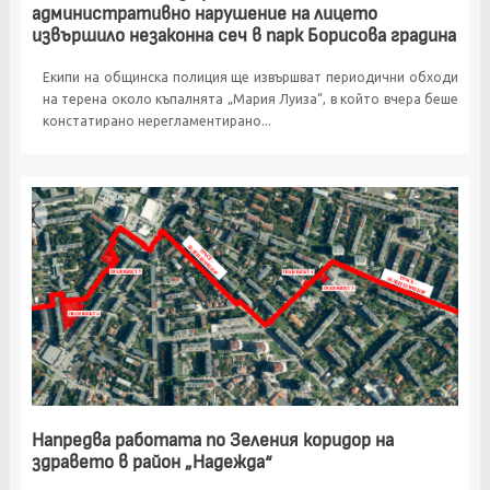
административно нарушение на лицето
извършило незаконна сеч в парк Борисова градина
Екипи на общинска полиция ще извършват периодични обходи
на терена около къпалнята „Мария Луиза“, в който вчера беше
констатирано нерегламентирано...
Напредва работата по Зеления коридор на
здравето в район „Надежда“