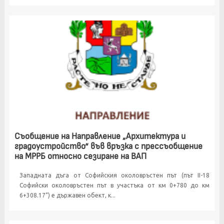
Съобщение на Направление „Архитектура и
градоустройство“ във връзка с прессъобщение
на МРРБ относно сезиране на ВАП
Западната дъга от Софийския околовръстен път (път II-18
Софийски околовръстен път в участъка от км 0+780 до км
6+308.17“) е държавен обект, к...