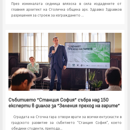
През изминалата седмица влязоха в сила издадените от
главния архитект на Столична община арх. Здравко Здравков
разрешения за строеж за изграждането ...
Събитието “Станция София” събра над 150
експерти в диалог за “Зеления преход на гарите”
Сградата на Сточна гара отвори врати за всички ентусиасти в
градското развитие за събитието “Станция София”, което
обедини студенти, препода...