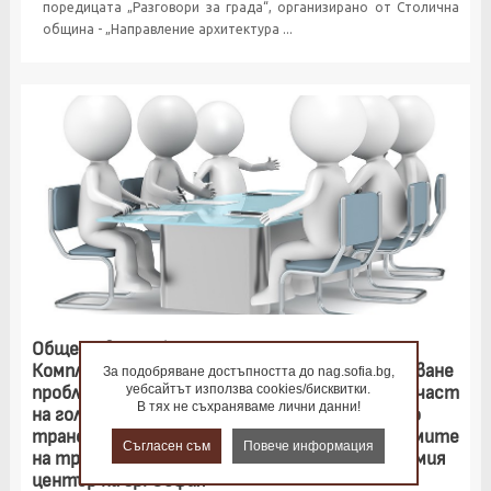
поредицата „Разговори за града“, организирано от Столична
община - „Направление архитектура ...
Oбществено обсъждане на Задание за
Комплексно транспортно проучване за решаване
За подобряване достъпността до nag.sofia.bg,
проблемите на транспорта в югозападната част
уебсайтът използва cookies/бисквитки.
В тях не съхраняваме лични данни!
на големия център на гр. София и Комплексно
транспортно проучване за решаване проблемите
Съгласен съм
Повече информация
на транспорта в югозападната част на големия
център на гр. София