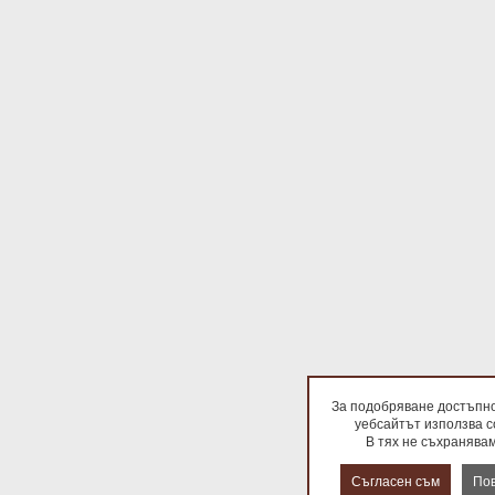
За подобряване достъпнос
уебсайтът използва co
В тях не съхранявам
Съгласен съм
По